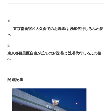
投
過
前
稿
去
東京都新宿区大久保でのお洗濯は 洗濯代行しろふわ便
ナ
の
へ
ビ
投
稿
ゲ
次
次
の
ー
東京都目黒区自由が丘でのお洗濯は 洗濯代行しろふわ便
投
へ
シ
稿
ョ
ン
関連記事