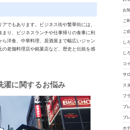
お
ご
リアでもあります。ビジネス街や繁華街には、
ご
集まり、ビジネスランチや仕事帰りの食事に利
から洋食、中華料理、居酒屋まで幅広いジャン
し
元の老舗料理店や銘菓店など、歴史と伝統を感
し
コ
サ
洗濯に関するお悩み
ス
フ
プ
プ
ホ