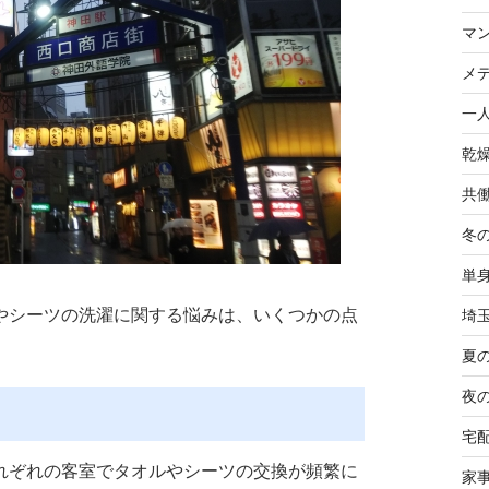
マ
メ
一
乾
共
冬
単
やシーツの洗濯に関する悩みは、いくつかの点
埼
夏
夜
宅
れぞれの客室でタオルやシーツの交換が頻繁に
家