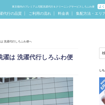
よく
東京都内のプレミアム宅配洗濯代行＆クリーニングサービスしろふわ便
濯代行の品質
ご利用の流れ
料金表
集配方法・エリ
濯は 洗濯代行しろふわ便へ
検
索:
洗濯は 洗濯代行しろふわ便
しろ