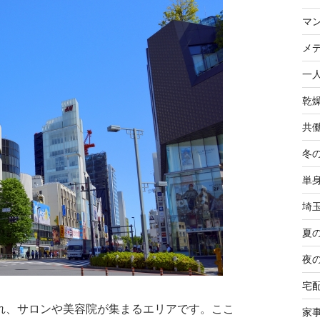
マ
メ
一
乾
共
冬
単
埼
夏
夜
宅
れ、サロンや美容院が集まるエリアです。ここ
家