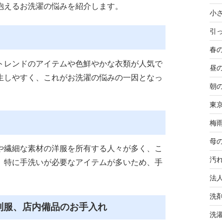
抱えるお洗濯の悩みを紹介します。
小
引
春
トレンドのアイテムや色鮮やかな衣類が人気で
昼
生しやすく、これがお洗濯の悩みの一因となっ
朝
東
梅
母
や繊細な素材の洋服を所有する人々が多く、こ
汚
。特に手洗いが必要なアイテムが多いため、手
法
洗
制服、店内備品のお手入れ
洗