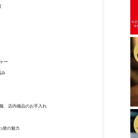
宿
ャー
悩み
服、店内備品のお手入れ
わ便の魅力