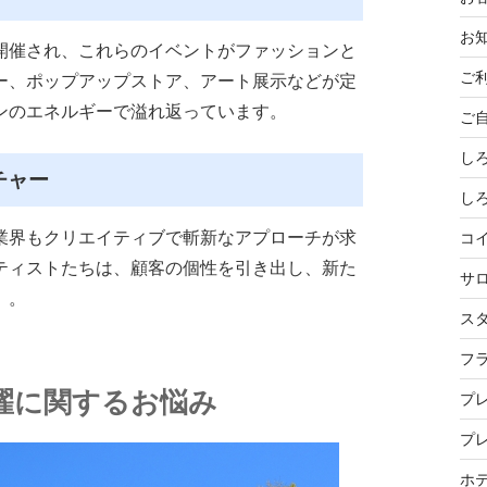
お
開催され、これらのイベントがファッションと
ご
ー、ポップアップストア、アート展示などが定
ンのエネルギーで溢れ返っています。
ご
し
チャー
し
業界もクリエイティブで斬新なアプローチが求
コ
ティストたちは、顧客の個性を引き出し、新た
サ
。。
ス
フ
濯に関するお悩み
プ
プ
ホ