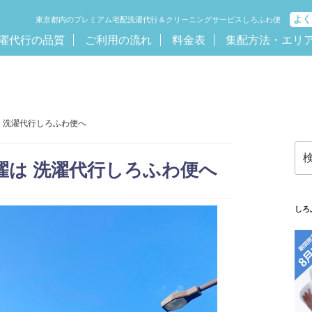
よく
東京都内のプレミアム宅配洗濯代行＆クリーニングサービスしろふわ便
濯代行の品質
ご利用の流れ
料金表
集配方法・エリ
は 洗濯代行しろふわ便へ
検
索:
濯は 洗濯代行しろふわ便へ
しろ