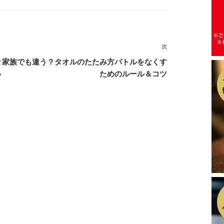
次
次
の
な
家族でも違う？タオルのたたみ方バトルをなくす
投
い
ためのルール＆コツ
稿