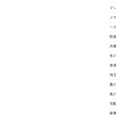
マ
メ
一
乾
共
冬
単
埼
夏
夜
宅
家