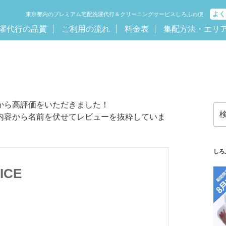
よく
東京都内のプレミアム宅配洗濯代行＆クリーニングサービスしろふわ便
濯代行の品質
ご利用の流れ
料金表
集配方法・エリ
から高評価をいただきました！
検
内容から名前を伏せてレビューを抜粋していま
索:
しろ
ICE