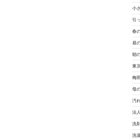
小
引
春
昼
朝
東
梅
母
汚
法
洗
洗