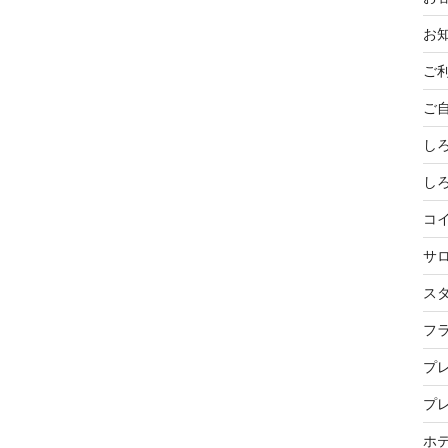
お
ご
ご
し
し
コ
サ
ス
フ
プ
プ
ホ