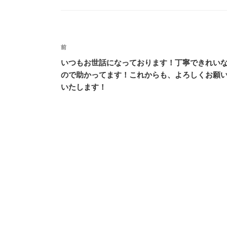
投
前
過
稿
去
いつもお世話になっております！丁寧できれい
の
ので助かってます！これからも、よろしくお願
ナ
投
いたします！
ビ
稿
ゲ
ー
シ
ョ
ン