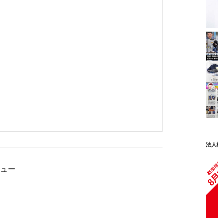
法人
ュー