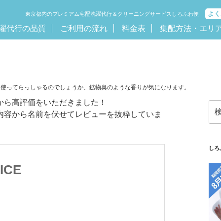
よく
東京都内のプレミアム宅配洗濯代行＆クリーニングサービスしろふわ便
濯代行の品質
ご利用の流れ
料金表
集配方法・エリ
を使ってらっしゃるのでしょうか、鉱物臭のような香りが気になります。
から高評価をいただきました！
検
内容から名前を伏せてレビューを抜粋していま
索:
しろ
ICE