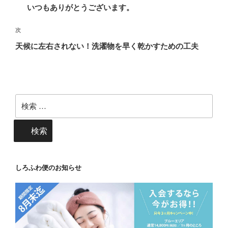
稿
去
いつもありがとうございます。
ナ
の
ビ
投
次
次
稿
ゲ
の
天候に左右されない！洗濯物を早く乾かすための工夫
投
ー
稿
シ
ョ
ン
検
索:
検索
しろふわ便のお知らせ