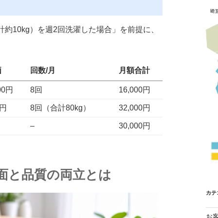
約10kg）を週2回洗濯した場合」を前提に、
。
価
回数/月
月額合計
00円
8回
16,000円
0円
8回（合計80kg）
32,000円
–
30,000円
面と品質の両立とは
カテ
お