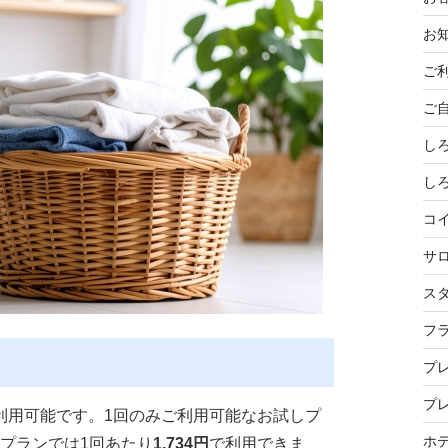
お
ご
ご
し
し
コ
サ
ス
フ
プ
プ
利用可能です。1回のみご利用可能なお試しプ
ホ
安プランでは1回あたり
1,734円
で利用できま