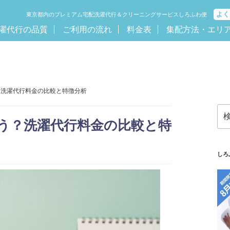
よく
東京都内のプレミアム宅配洗濯代行＆クリーニングサービスしろふわ便
濯代行の品質
ご利用の流れ
料金表
集配方法・エリ
？洗濯代行料金の比較と特徴分析
検
索:
う？洗濯代行料金の比較と特
しろ