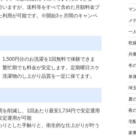
行いますが、送料等をすべて含めた月額料金プ
マ
た利用が可能です。※開始3ヶ月間のキャンペ
メ
一
乾
共
、1,500円分のお洗濯を1回無料で体験できま
冬
、繁忙期でも料金が安定します。定期曜日スケ
、洗濯物のし上がり品質を一定に保てます。
単
埼
夏
夜
を削減し、1回あたり最安1,734円で安定運用
安定運用が可能
宅
わりとした手触りと、衛生的な仕上がりが叶う
家