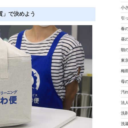
小
質」で決めよう
引
春
昼
朝
東
梅
母
汚
法
洗
洗