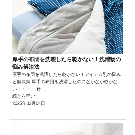
清
潔
に！
洗
剤
の
溶
け
厚手の布団を洗濯したら乾かない！洗濯物の
残
悩み解決法
り
厚手の布団を洗濯したら乾かない！アイテム別の悩み
対
と解決策 厚手の布団を洗濯したのになかなか乾かな
策
い・・・。 せ …
と
“厚
続きを読む
洗
手
2025年03月04日
濯
の
代
布
行
団
の
を
ス