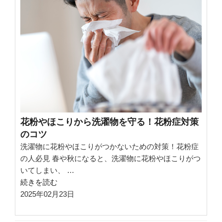
み
を
防
ぐ
た
め
の
ポ
イ
ン
花粉やほこりから洗濯物を守る！花粉症対策
ト！
のコツ
ジ
洗濯物に花粉やほこりがつかないための対策！花粉症
ー
の人必見 春や秋になると、洗濯物に花粉やほこりがつ
ン
いてしまい、 …
ズ
“花
続きを読む
や
粉
2025年02月23日
セ
や
ー
ほ
タ