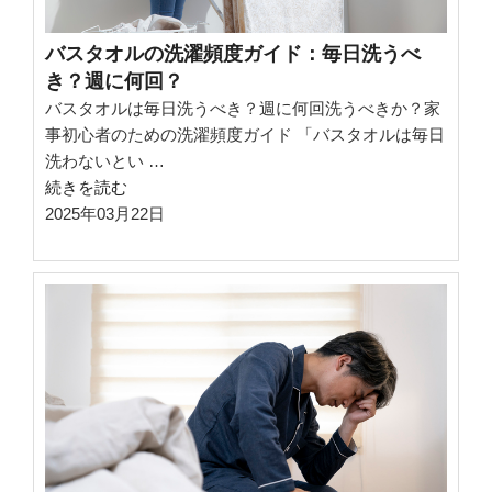
バスタオルの洗濯頻度ガイド：毎日洗うべ
き？週に何回？
バスタオルは毎日洗うべき？週に何回洗うべきか？家
事初心者のための洗濯頻度ガイド 「バスタオルは毎日
洗わないとい …
“バ
続きを読む
ス
2025年03月22日
タ
オ
ル
の
洗
濯
頻
度
ガ
イ