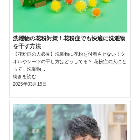
ま
っ
た
と
き
洗濯物の花粉対策！花粉症でも快適に洗濯物
の
を干す方法
正
【花粉症の人必見】洗濯物に花粉を付着させない！タ
し
オルやシーツの干し方はどうしてる？ 花粉症の人にと
い
って、洗濯物 …
対
“洗
続きを読む
処
濯
2025年03月15日
法
物
と
の
は？”
花
の
粉
対
策！
花