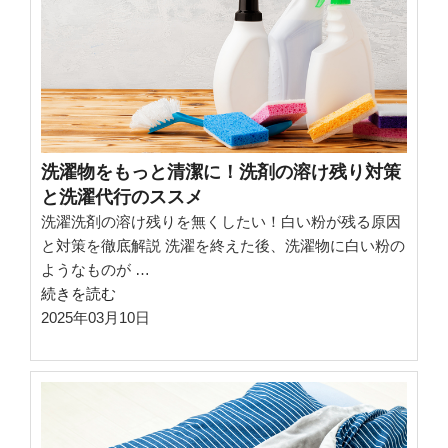
濯
物
干
し
術
｜
花
洗濯物をもっと清潔に！洗剤の溶け残り対策
粉
と洗濯代行のススメ
を
洗濯洗剤の溶け残りを無くしたい！白い粉が残る原因
避
と対策を徹底解説 洗濯を終えた後、洗濯物に白い粉の
け
ようなものが …
る
“洗
続きを読む
た
濯
2025年03月10日
め
物
の
を
工
も
夫”
っ
の
と