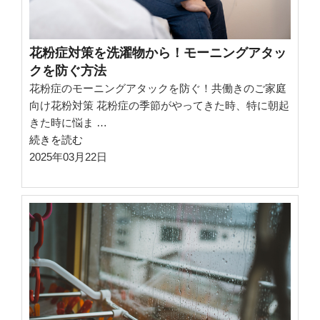
ド：
毎
日
花粉症対策を洗濯物から！モーニングアタッ
洗
クを防ぐ方法
う
花粉症のモーニングアタックを防ぐ！共働きのご家庭
べ
向け花粉対策 花粉症の季節がやってきた時、特に朝起
き？
きた時に悩ま …
週
“花
続きを読む
に
粉
2025年03月22日
何
症
回？”
対
の
策
を
洗
濯
物
か
ら！