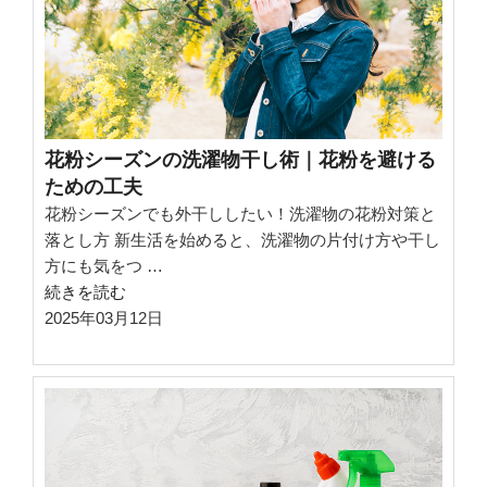
物
を
部
屋
干
し
花粉シーズンの洗濯物干し術｜花粉を避ける
す
ための工夫
る
花粉シーズンでも外干ししたい！洗濯物の花粉対策と
コ
落とし方 新生活を始めると、洗濯物の片付け方や干し
ツ”
方にも気をつ …
の
“花
続きを読む
粉
2025年03月12日
シ
ー
ズ
ン
の
洗