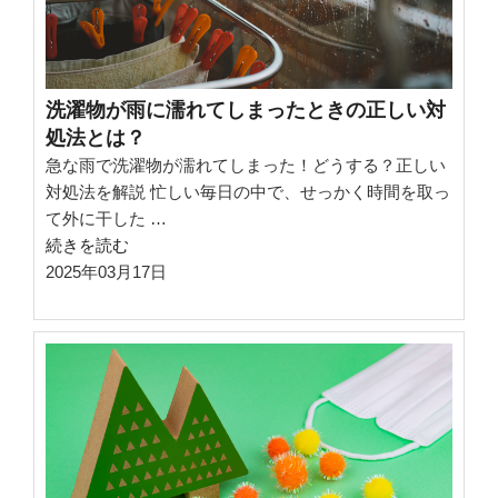
モ
ー
ニ
ン
洗濯物が雨に濡れてしまったときの正しい対
グ
処法とは？
ア
急な雨で洗濯物が濡れてしまった！どうする？正しい
タ
対処法を解説 忙しい毎日の中で、せっかく時間を取っ
ッ
て外に干した …
ク
“洗
続きを読む
を
濯
2025年03月17日
防
物
ぐ
が
方
雨
法”
に
の
濡
れ
て
し