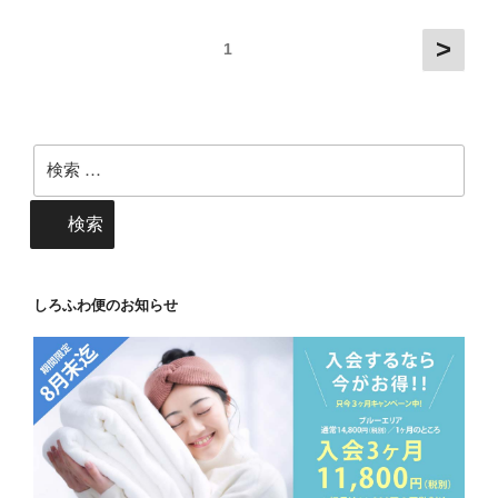
こ
ー
>
り
1
の
か
扱
ら
い
洗
方”
濯
検
の
物
索:
を
検索
守
る！
花
しろふわ便のお知らせ
粉
症
対
策
の
コ
ツ”
の