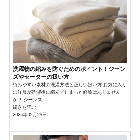
洗
ス
濯
メ”
し
の
た
ら
乾
か
な
い！
洗濯物の縮みを防ぐためのポイント！ジーン
洗
ズやセーターの扱い方
濯
縮みやすい素材の洗濯方法と正しい扱い方 お気に入り
物
の洋服が洗濯後に縮んでしまった経験はありません
の
か？ ジーンズ …
悩
“洗
続きを読む
み
濯
2025年02月25日
解
物
決
の
法”
縮
の