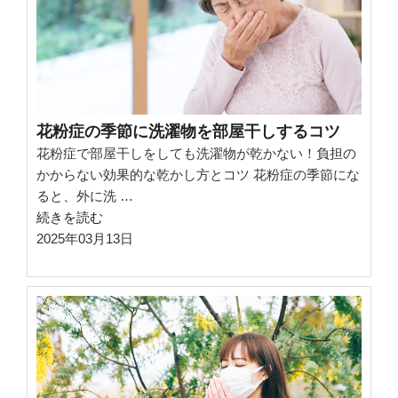
粉
症
で
も
快
適
花粉症の季節に洗濯物を部屋干しするコツ
に
花粉症で部屋干しをしても洗濯物が乾かない！負担の
洗
かからない効果的な乾かし方とコツ 花粉症の季節にな
濯
ると、外に洗 …
物
“花
続きを読む
を
粉
2025年03月13日
干
症
す
の
方
季
法”
節
の
に
洗
濯