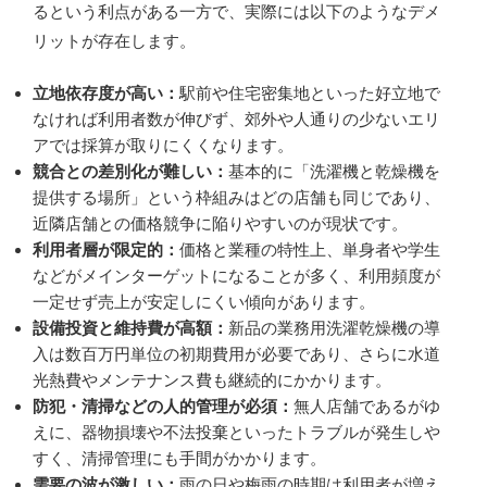
るという利点がある一方で、実際には以下のようなデメ
リットが存在します。
立地依存度が高い：
駅前や住宅密集地といった好立地で
なければ利用者数が伸びず、郊外や人通りの少ないエリ
アでは採算が取りにくくなります。
競合との差別化が難しい：
基本的に「洗濯機と乾燥機を
提供する場所」という枠組みはどの店舗も同じであり、
近隣店舗との価格競争に陥りやすいのが現状です。
利用者層が限定的：
価格と業種の特性上、単身者や学生
などがメインターゲットになることが多く、利用頻度が
一定せず売上が安定しにくい傾向があります。
設備投資と維持費が高額：
新品の業務用洗濯乾燥機の導
入は数百万円単位の初期費用が必要であり、さらに水道
光熱費やメンテナンス費も継続的にかかります。
防犯・清掃などの人的管理が必須：
無人店舗であるがゆ
えに、器物損壊や不法投棄といったトラブルが発生しや
すく、清掃管理にも手間がかかります。
需要の波が激しい：
雨の日や梅雨の時期は利用者が増え