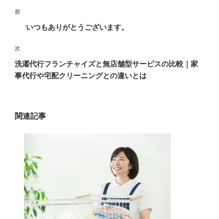
投
過
前
稿
去
いつもありがとうございます。
ナ
の
ビ
投
次
次
稿
ゲ
の
洗濯代行フランチャイズと無店舗型サービスの比較｜家
投
ー
事代行や宅配クリーニングとの違いとは
稿
シ
ョ
ン
関連記事