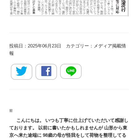
投稿日：2025年06月23日 カテゴリー：
メディア掲載情
報
投
過
前
稿
去
こんにちは。 いつも丁寧に仕上げていただいて感謝し
ナ
の
ております。 以前に書いたかもしれませんが 山形から東
ビ
投
京へ来た途端に 98歳の母が怪我をして荷物を整理してる