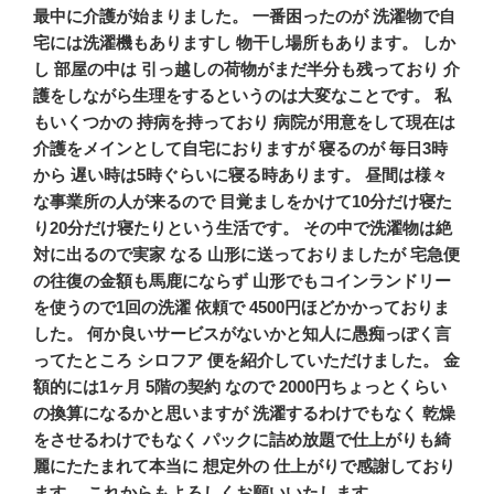
稿
ゲ
最中に介護が始まりました。 一番困ったのが 洗濯物で自
ー
宅には洗濯機もありますし 物干し場所もあります。 しか
し 部屋の中は 引っ越しの荷物がまだ半分も残っており 介
シ
護をしながら生理をするというのは大変なことです。 私
ョ
もいくつかの 持病を持っており 病院が用意をして現在は
ン
介護をメインとして自宅におりますが 寝るのが 毎日3時
から 遅い時は5時ぐらいに寝る時あります。 昼間は様々
な事業所の人が来るので 目覚ましをかけて10分だけ寝た
り20分だけ寝たりという生活です。 その中で洗濯物は絶
対に出るので実家 なる 山形に送っておりましたが 宅急便
の往復の金額も馬鹿にならず 山形でもコインランドリー
を使うので1回の洗濯 依頼で 4500円ほどかかっておりま
した。 何か良いサービスがないかと知人に愚痴っぽく言
ってたところ シロフア 便を紹介していただけました。 金
額的には1ヶ月 5階の契約 なので 2000円ちょっとくらい
の換算になるかと思いますが 洗濯するわけでもなく 乾燥
をさせるわけでもなく パックに詰め放題で仕上がりも綺
麗にたたまれて本当に 想定外の 仕上がりで感謝しており
ます。 これからもよろしくお願いいたします。