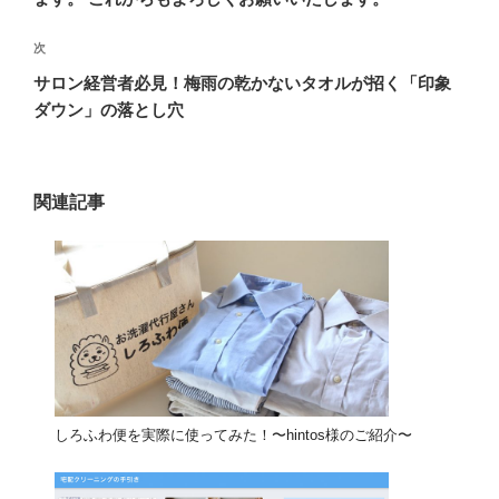
次
次
の
サロン経営者必見！梅雨の乾かないタオルが招く「印象
投
ダウン」の落とし穴
稿
関連記事
しろふわ便を実際に使ってみた！〜hintos様のご紹介〜