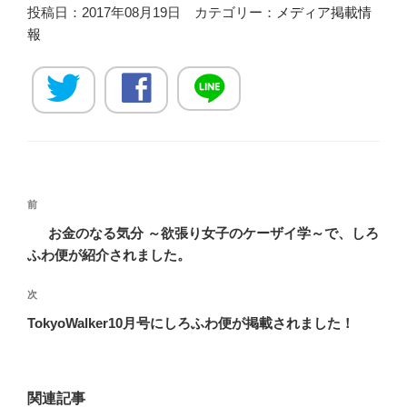
投稿日：2017年08月19日 カテゴリー：
メディア掲載情
報
投
過
前
稿
去
お金のなる気分 ～欲張り女子のケーザイ学～で、しろ
ナ
の
ふわ便が紹介されました。
ビ
投
稿
ゲ
次
次
の
ー
TokyoWalker10月号にしろふわ便が掲載されました！
投
シ
稿
ョ
ン
関連記事