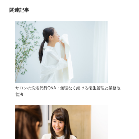
シ
ョ
関連記事
ン
サロンの洗濯代行Q&A：無理なく続ける衛生管理と業務改
善法