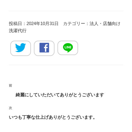
投稿日：2024年10月31日 カテゴリー：
法人・店舗向け
洗濯代行
投
過
前
稿
去
綺麗にしていただいてありがとうございます
ナ
の
ビ
投
次
次
稿
ゲ
の
いつも丁寧な仕上げありがとうございます。
投
ー
稿