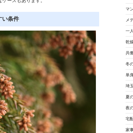
なケースもあります。
マ
すい条件
メ
一
乾
共
冬
単
埼
夏
夜
宅
家