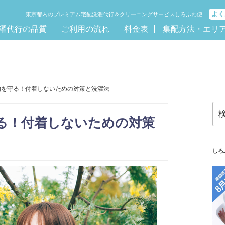
よく
東京都内のプレミアム宅配洗濯代行＆クリーニングサービスしろふわ便
濯代行の品質
ご利用の流れ
料金表
集配方法・エリ
物を守る！付着しないための対策と洗濯法
検
索:
る！付着しないための対策
しろ