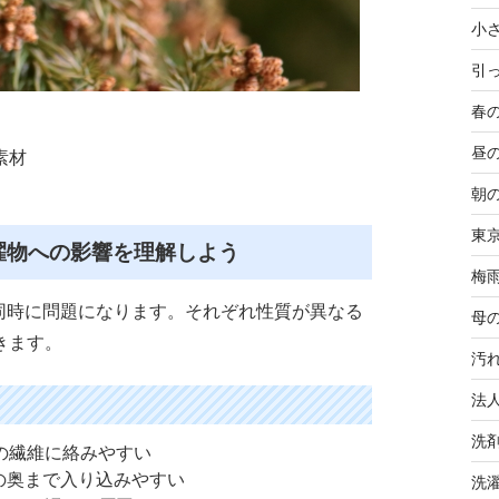
小
引
春
昼
素材
朝
東
洗濯物への影響を理解しよう
梅
同時に問題になります。それぞれ性質が異なる
母
きます。
汚
法
洗
の繊維に絡みやすい
の奥まで入り込みやすい
洗