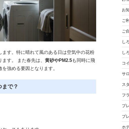
お
ご
ご
し
します。特に晴れて風のある日は空気中の花粉
し
ます。 また春先は、
黄砂やPM2.5
も同時に飛
コ
激を強める要因となります。
サ
ス
つまで？
フ
プ
プ
ホ