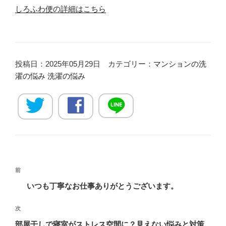
しろふわ便の詳細はこちら
投稿日：2025年05月29日 カテゴリー：
マンションの洗
濯の悩み
洗濯の悩み
投
過
前
稿
去
いつも丁寧なお仕事ありがとうございます。
ナ
の
ビ
投
次
次
稿
ゲ
の
部屋干しで寝室がストレス空間に？見えない悩みと対策