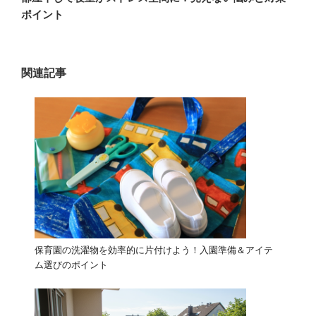
投
ー
ポイント
稿
シ
ョ
ン
関連記事
保育園の洗濯物を効率的に片付けよう！入園準備＆アイテ
ム選びのポイント