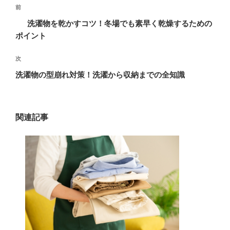
投
過
前
稿
去
洗濯物を乾かすコツ！冬場でも素早く乾燥するための
ナ
の
ポイント
ビ
投
稿
ゲ
次
次
の
ー
洗濯物の型崩れ対策！洗濯から収納までの全知識
投
シ
稿
ョ
ン
関連記事