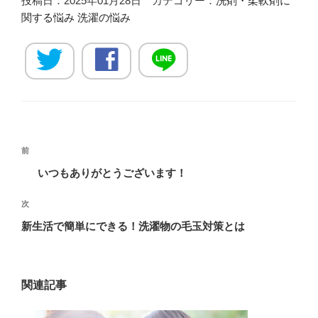
投稿日：2025年01月28日 カテゴリー：
洗剤・柔軟剤に
関する悩み
洗濯の悩み
投
過
前
稿
去
いつもありがとうございます！
ナ
の
ビ
投
次
次
稿
ゲ
の
新生活で簡単にできる！洗濯物の毛玉対策とは
投
ー
稿
シ
ョ
関連記事
ン