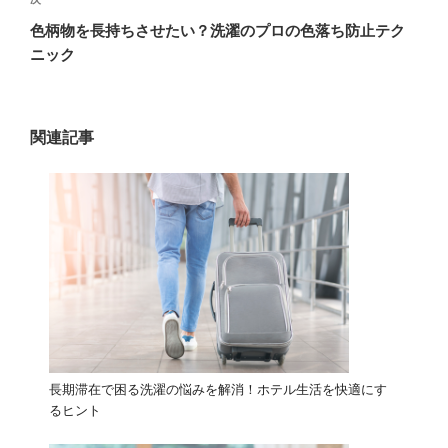
ゲ
次
の
ー
色柄物を長持ちさせたい？洗濯のプロの色落ち防止テク
投
ニック
シ
稿
ョ
ン
関連記事
長期滞在で困る洗濯の悩みを解消！ホテル生活を快適にす
るヒント