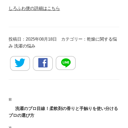
しろふわ便の詳細はこちら
投稿日：2025年08月18日 カテゴリー：
乾燥に関する悩
み
洗濯の悩み
投
過
前
稿
去
洗濯のプロ目線！柔軟剤の香りと手触りを使い分ける
ナ
の
プロの選び方
ビ
投
稿
次