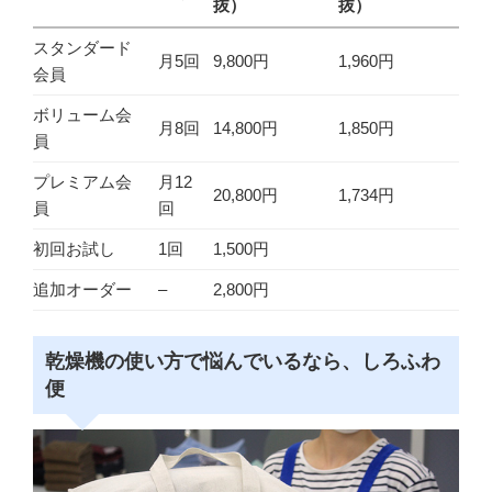
抜）
抜）
スタンダード
月5回
9,800円
1,960円
会員
ボリューム会
月8回
14,800円
1,850円
員
プレミアム会
月12
20,800円
1,734円
員
回
初回お試し
1回
1,500円
追加オーダー
–
2,800円
乾燥機の使い方で悩んでいるなら、しろふわ
便