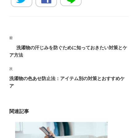
投
過
前
稿
去
洗濯物の汗じみを防ぐために知っておきたい対策とケ
ナ
の
ア方法
ビ
投
稿
ゲ
次
次
の
ー
洗濯物の色あせ防止法：アイテム別の対策とおすすめケ
投
ア
シ
稿
ョ
ン
関連記事