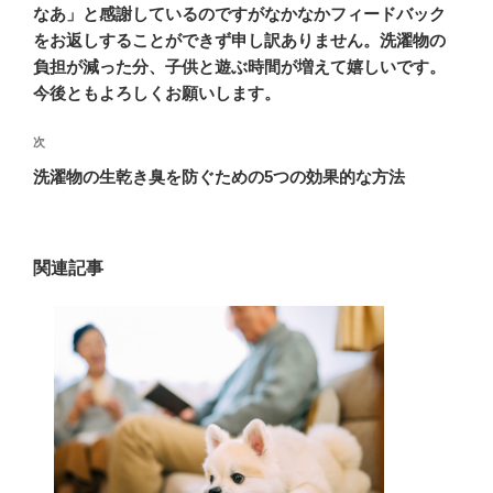
ナ
の
なあ」と感謝しているのですがなかなかフィードバック
ビ
投
をお返しすることができず申し訳ありません。洗濯物の
稿
ゲ
負担が減った分、子供と遊ぶ時間が増えて嬉しいです。
ー
今後ともよろしくお願いします。
シ
次
次
ョ
の
洗濯物の生乾き臭を防ぐための5つの効果的な方法
ン
投
稿
関連記事