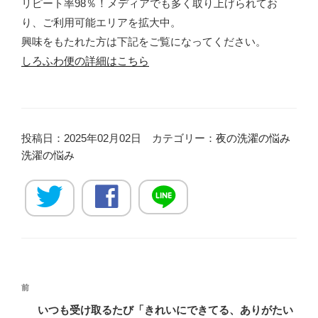
リピート率98％！メディアでも多く取り上げられてお
り、ご利用可能エリアを拡大中。
興味をもたれた方は下記をご覧になってください。
しろふわ便の詳細はこちら
投稿日：2025年02月02日 カテゴリー：
夜の洗濯の悩み
洗濯の悩み
投
過
前
稿
去
いつも受け取るたび「きれいにできてる、ありがたい