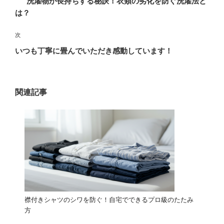
洗濯物が長持ちする秘訣！衣類の劣化を防ぐ洗濯法と
ナ
の
は？
ビ
投
稿
ゲ
次
次
の
ー
いつも丁寧に畳んでいただき感動しています！
投
シ
稿
ョ
ン
関連記事
襟付きシャツのシワを防ぐ！自宅でできるプロ級のたたみ
方