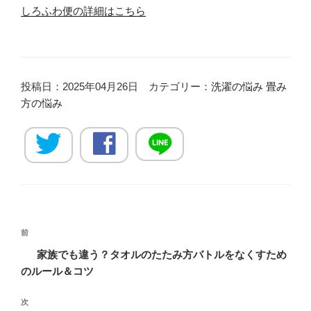
しろふわ便の詳細はこちら
投稿日：2025年04月26日 カテゴリー：
洗濯の悩み
畳み
方の悩み
投
過
前
稿
去
家族でも違う？タオルのたたみ方バトルをなくすため
ナ
の
のルール＆コツ
ビ
投
稿
ゲ
次
次