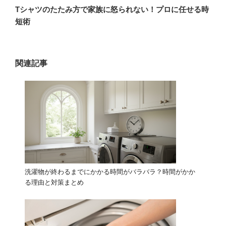
の
ー
Tシャツのたたみ方で家族に怒られない！プロに任せる時
投
短術
シ
稿
ョ
ン
関連記事
洗濯物が終わるまでにかかる時間がバラバラ？時間がかか
る理由と対策まとめ