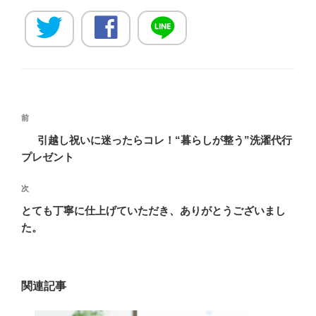
投
過
前
稿
去
引越し祝いに迷ったらコレ！“暮らしが整う”洗濯代行
ナ
の
プレゼント
ビ
投
稿
ゲ
次
次
の
ー
とても丁寧に仕上げていただき、ありがとうございまし
投
た。
シ
稿
ョ
ン
関連記事