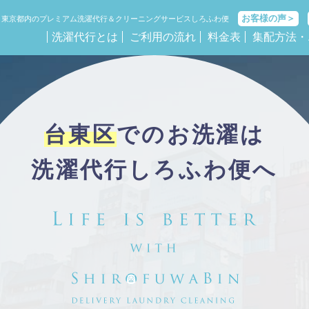
お客様の声＞
東京都内
のプレミアム洗濯代行＆クリーニングサービスしろふわ便
洗濯代行とは
ご利用の流れ
料金表
集配方法・
台東区
でのお洗濯は
洗濯代行しろふわ便へ