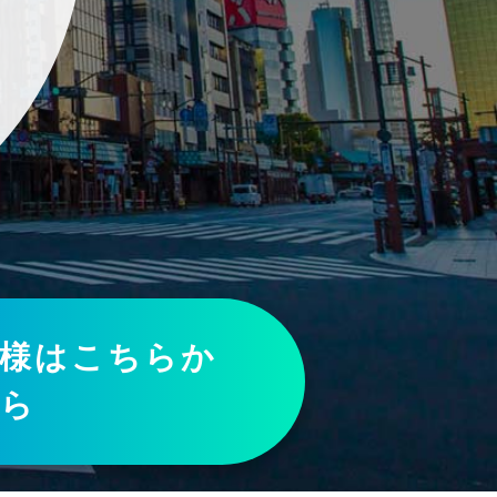
様は
こちらか
ら