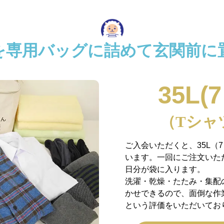
を専用バッグに詰めて玄関前に
35L(
（Tシャ
ご入会いただくと、35L（
います。一回にご注文いた
日分が袋に入ります。
洗濯・乾燥・たたみ・集配
かせできるので、面倒な作
という評価をいただいてお