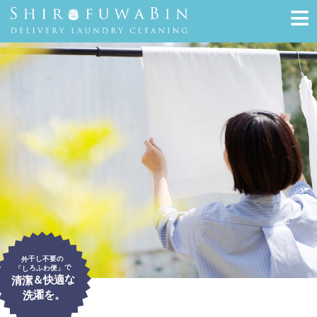
≡
外干し不要の
「しろふわ便」で
清潔＆快適な
洗濯を。